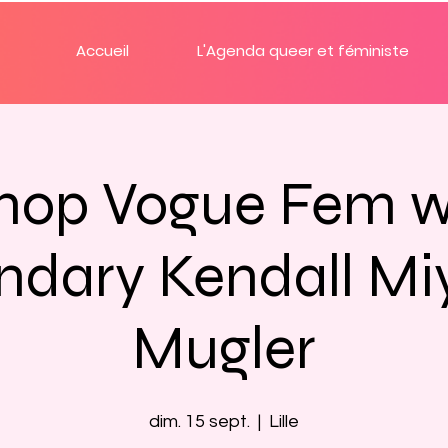
Accueil
L'Agenda queer et féministe
op Vogue Fem w
ndary Kendall Mi
Mugler
dim. 15 sept.
  |  
Lille