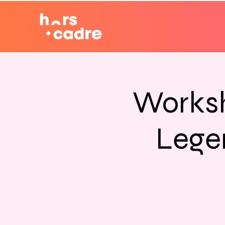
Worksh
Lege