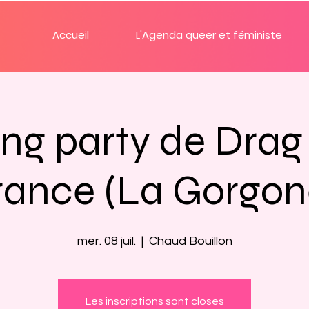
Accueil
L'Agenda queer et féministe
ng party de Dra
rance (La Gorgon
mer. 08 juil.
  |  
Chaud Bouillon
Les inscriptions sont closes