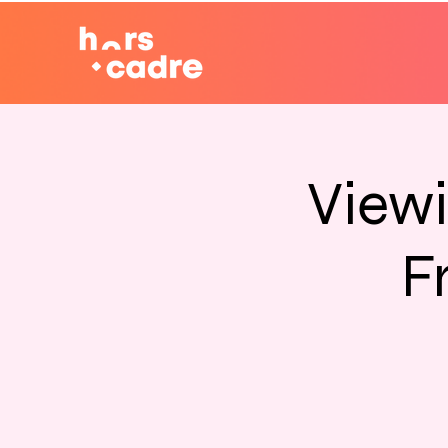
Viewi
F