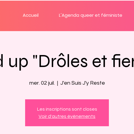
Accueil
L'Agenda queer et féministe
 up "Drôles et fie
mer. 02 juil.
  |  
J'en Suis J'y Reste
Les inscriptions sont closes
Voir d'autres événements