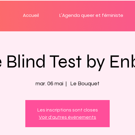
Accueil
L'Agenda queer et féministe
 Blind Test by En
mar. 06 mai
  |  
Le Bouquet
Les inscriptions sont closes
Voir d'autres événements