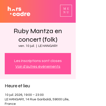
ME
NU
Ruby Mantza en
concert (folk)
ven. 10 juil.
  |  
LE HANGARt
Les inscriptions sont closes
Voir d'autres événements
Heure et lieu
10 juil. 2026, 19:00 – 23:00
LE HANGARt, 14 Rue Garibaldi, 59000 Lille,
France