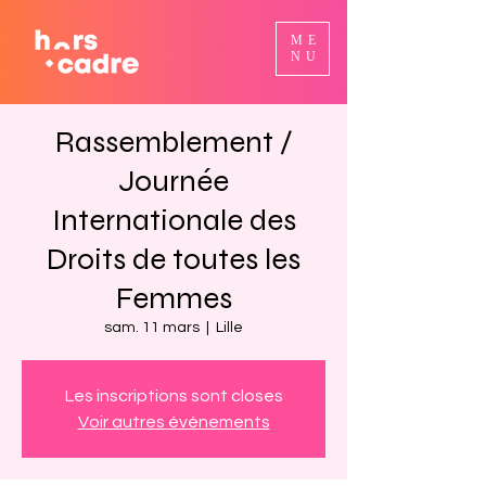
ME
NU
Rassemblement /
Journée
Internationale des
Droits de toutes les
Femmes
sam. 11 mars
  |  
Lille
Les inscriptions sont closes
Voir autres événements