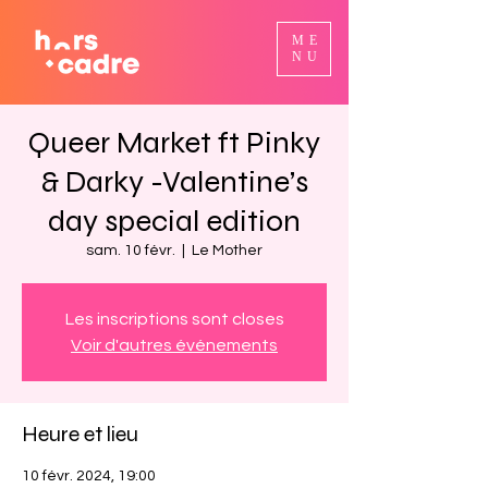
ME
NU
Queer Market ft Pinky
& Darky -Valentine’s
day special edition
sam. 10 févr.
  |  
Le Mother
Les inscriptions sont closes
Voir d'autres événements
Heure et lieu
10 févr. 2024, 19:00