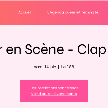
Accueil
L'Agenda queer et féministe
 en Scène - Clap 
sam. 14 juin
  |  
Le 188
Les inscriptions sont closes
Voir d'autres événements