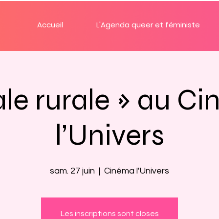
Accueil
L'Agenda queer et féministe
le rurale » au C
l’Univers
sam. 27 juin
  |  
Cinéma l'Univers
Les inscriptions sont closes