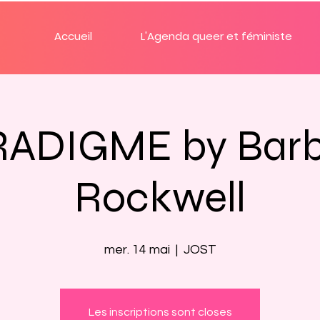
Accueil
L'Agenda queer et féministe
ADIGME by Bar
Rockwell
mer. 14 mai
  |  
JOST
Les inscriptions sont closes