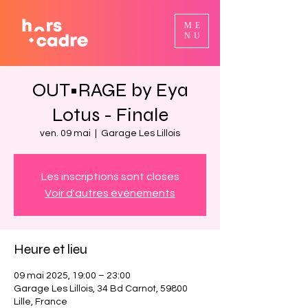
ME
NU
OUT•RAGE by Eya
Lotus - Finale
ven. 09 mai
  |  
Garage Les Lillois
Les inscriptions sont closes
Voir d'autres événements
Heure et lieu
09 mai 2025, 19:00 – 23:00
Garage Les Lillois, 34 Bd Carnot, 59800
Lille, France