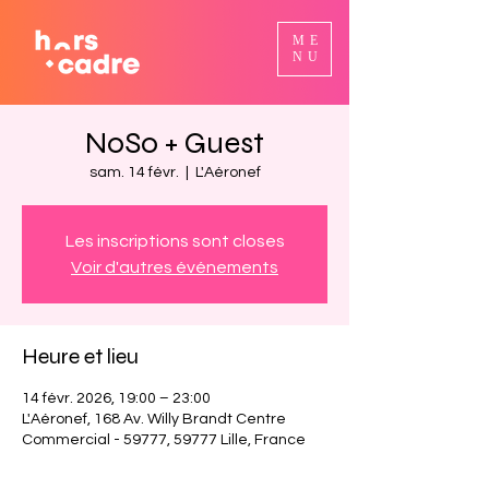
ME
NU
NoSo + Guest
sam. 14 févr.
  |  
L'Aéronef
Les inscriptions sont closes
Voir d'autres événements
Heure et lieu
14 févr. 2026, 19:00 – 23:00
L'Aéronef, 168 Av. Willy Brandt Centre
Commercial - 59777, 59777 Lille, France