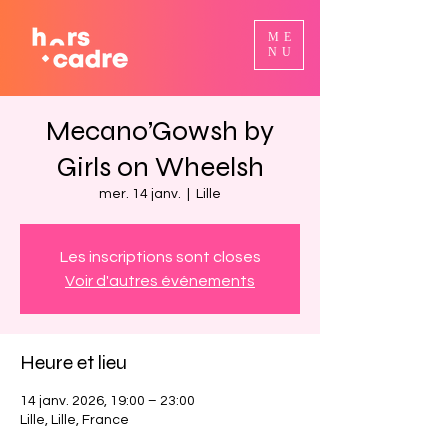
ME
NU
Mecano’Gowsh by
Girls on Wheelsh
mer. 14 janv.
  |  
Lille
Les inscriptions sont closes
Voir d'autres événements
Heure et lieu
14 janv. 2026, 19:00 – 23:00
Lille, Lille, France