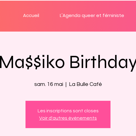
Accueil
L'Agenda queer et féministe
Ma$$iko Birthda
sam. 16 mai
  |  
La Bulle Café
Les inscriptions sont closes
Voir d'autres événements