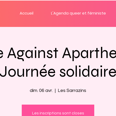
Accueil
L'Agenda queer et féministe
le Against Aparthe
Journée solidair
dim. 06 avr.
  |  
Les Sarrazins
Les inscriptions sont closes