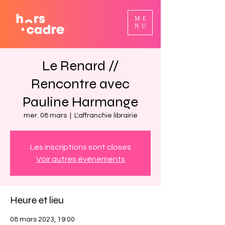
ME
NU
Le Renard //
Rencontre avec
Pauline Harmange
mer. 08 mars
  |  
L'affranchie librairie
Les inscriptions sont closes
Voir autres événements
Heure et lieu
08 mars 2023, 19:00