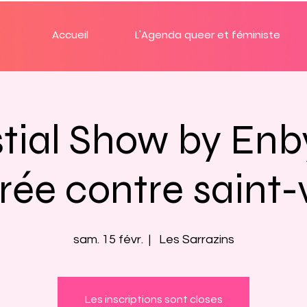
Accueil
L'Agenda queer et féministe
tial Show by Enby
rée contre saint-
sam. 15 févr.
  |  
Les Sarrazins
Les inscriptions sont closes