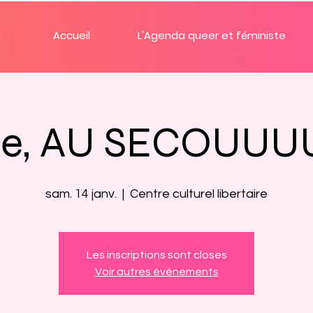
Accueil
L'Agenda queer et féministe
e, AU SECOUUU
sam. 14 janv.
  |  
Centre culturel libertaire
Les inscriptions sont closes
Voir autres événements