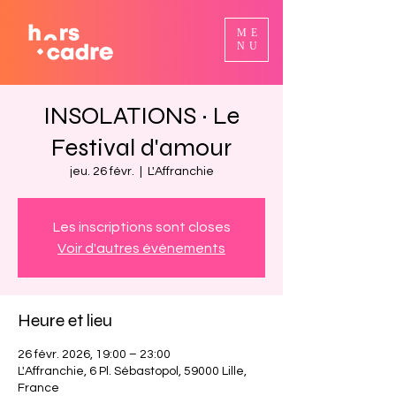
ME
NU
INSOLATIONS ~ Le
Festival d'amour
jeu. 26 févr.
  |  
L'Affranchie
Les inscriptions sont closes
Voir d'autres événements
Heure et lieu
26 févr. 2026, 19:00 – 23:00
L'Affranchie, 6 Pl. Sébastopol, 59000 Lille,
France