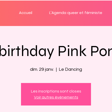
Accueil
L'Agenda queer et féministe
irthday Pink Pon
dim. 29 janv.
  |  
Le Dancing
Les inscriptions sont closes
Voir autres événements