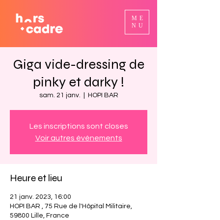
ME
NU
Giga vide-dressing de
pinky et darky !
sam. 21 janv.
  |  
HOPI BAR
Les inscriptions sont closes
Voir autres événements
Heure et lieu
21 janv. 2023, 16:00
HOPI BAR , 75 Rue de l'Hôpital Militaire,
59800 Lille, France