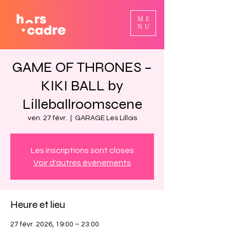
ME
NU
GAME OF THRONES –
KIKI BALL by
Lilleballroomscene
ven. 27 févr.
  |  
GARAGE Les Lillois
Les inscriptions sont closes
Voir d'autres événements
Heure et lieu
27 févr. 2026, 19:00 – 23:00