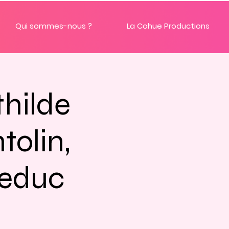
Qui sommes-nous ?
La Cohue Productions
thilde
tolin,
Leduc