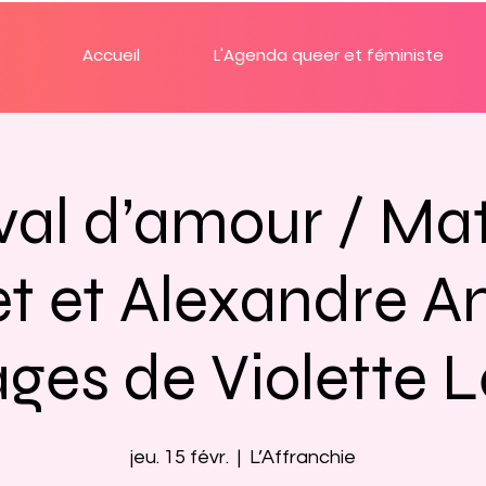
Accueil
L'Agenda queer et féministe
val d’amour / Ma
t et Alexandre An
ges de Violette 
jeu. 15 févr.
  |  
L’Affranchie