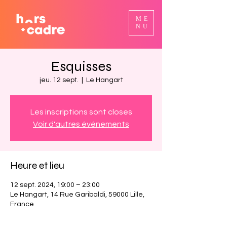
ME
NU
Esquisses
jeu. 12 sept.
  |  
Le Hangart
Les inscriptions sont closes
Voir d'autres événements
Heure et lieu
12 sept. 2024, 19:00 – 23:00
Le Hangart, 14 Rue Garibaldi, 59000 Lille,
France