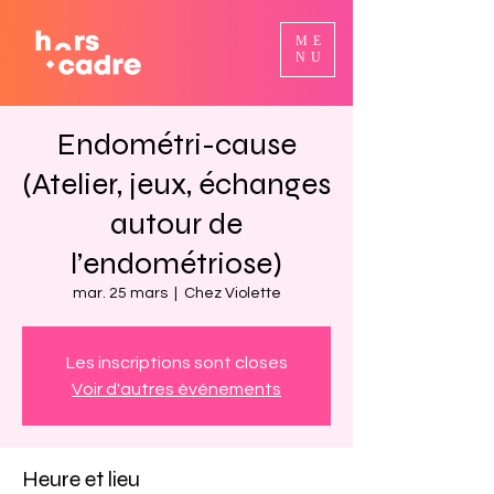
ME
NU
Endométri-cause
(Atelier, jeux, échanges
autour de
l’endométriose)
mar. 25 mars
  |  
Chez Violette
Les inscriptions sont closes
Voir d'autres événements
Heure et lieu