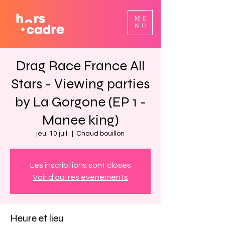
ME
NU
Drag Race France All
Stars - Viewing parties
by La Gorgone (EP 1 -
Manee king)
jeu. 10 juil.
  |  
Chaud bouillon
Les inscriptions sont closes
Voir d'autres événements
Heure et lieu