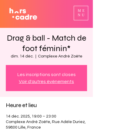
ME
NU
Drag & ball - Match de
foot féminin*
dim. 14 déc.
  |  
Complexe André Zoëte
Les inscriptions sont closes
Voir d'autres événements
Heure et lieu
14 déc. 2025, 19:00 – 23:00
Complexe André Zoëte, Rue Adèle Duriez,
59800 Lille, France