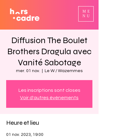
ME
NU
Diffusion The Boulet
Brothers Dragula avec
Vanité Sabotage
mer. 01 nov.
  |  
Le W / Wazemmes
Les inscriptions sont closes
Voir d'autres événements
Heure et lieu
01 nov. 2023, 19:00