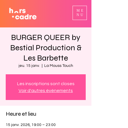
ME
NU
BURGER QUEER by
Bestial Production &
Les Barbette
jeu. 15 janv.
  |  
La Mouss Touch
Les inscriptions sont closes
Voir d'autres événements
Heure et lieu
15 janv. 2026, 19:00 – 23:00