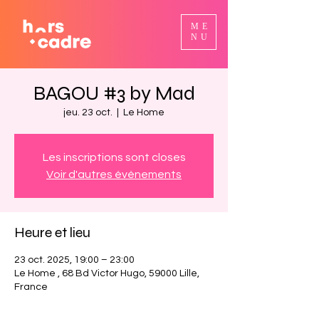
ME
NU
BAGOU #3 by Mad
jeu. 23 oct.
  |  
Le Home
Les inscriptions sont closes
Voir d'autres événements
Heure et lieu
23 oct. 2025, 19:00 – 23:00
Le Home , 68 Bd Victor Hugo, 59000 Lille,
France