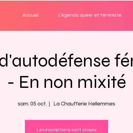
Accueil
L'Agenda queer et féministe
r d'autodéfense fé
- En non mixité
sam. 05 oct.
  |  
La Chaufferie Hellemmes
Les inscriptions sont closes