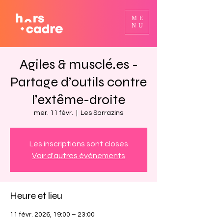
ME
NU
Agiles & musclé.es -
Partage d’outils contre
l’extême-droite
mer. 11 févr.
  |  
Les Sarrazins
Les inscriptions sont closes
Voir d'autres événements
Heure et lieu
11 févr. 2026, 19:00 – 23:00