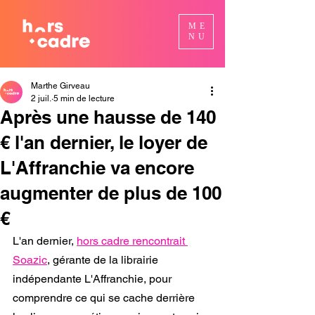
ME
NU
Marthe Girveau
2 juil.
5 min de lecture
Après une hausse de 140
€ l'an dernier, le loyer de
L'Affranchie va encore
augmenter de plus de 100
€
L'an dernier, 
hors cadre rencontrait 
Soazic
, gérante de la librairie 
indépendante L'Affranchie, pour 
comprendre ce qui se cache derrière 