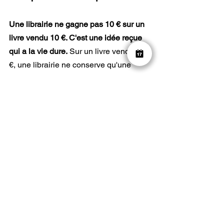
Une librairie ne gagne pas 10 € sur un 
livre vendu 10 €. C'est une idée reçue 
qui a la vie dure.
 Sur un livre vendu 10 
€, une librairie ne conserve qu'une 
partie du prix. Une fois retirés le coût 
d'achat du livre, le loyer, les salaires, 
les charges, les animations culturelles, 
les invendus et l'ensemble des frais de 
fonctionnement, 
il reste environ 3,30 €.
Répartition des revenus dans la chaîne 
du livre :
Auteur·ice 
8%