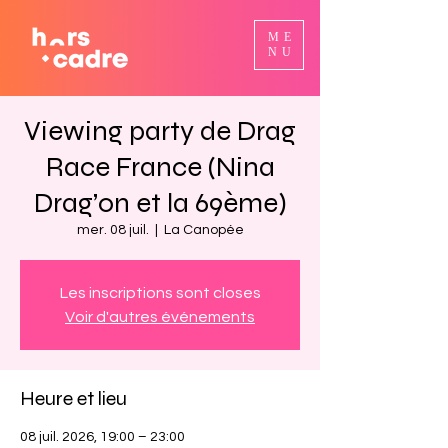
ME
NU
Viewing party de Drag
Race France (Nina
Drag’on et la 69ème)
mer. 08 juil.
  |  
La Canopée
Les inscriptions sont closes
Voir d'autres événements
Heure et lieu
08 juil. 2026, 19:00 – 23:00