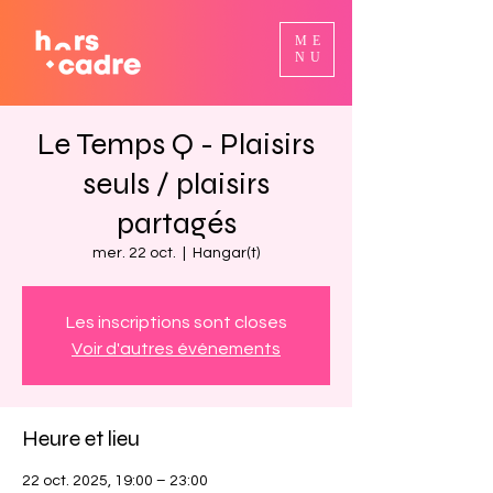
ME
NU
Le Temps Q - Plaisirs
seuls / plaisirs
partagés
mer. 22 oct.
  |  
Hangar(t)
Les inscriptions sont closes
Voir d'autres événements
Heure et lieu
22 oct. 2025, 19:00 – 23:00