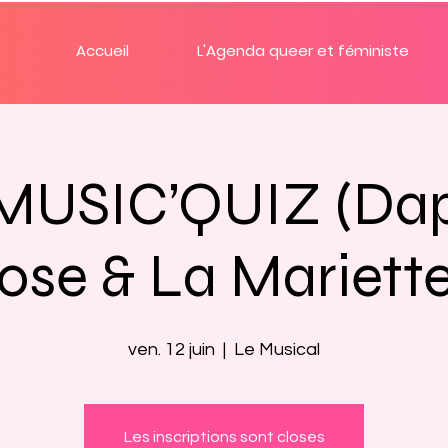
Accueil
L'Agenda queer et féministe
MUSIC’QUIZ (Dap
rose & La Mariette
ven. 12 juin
  |  
Le Musical
Les inscriptions sont closes